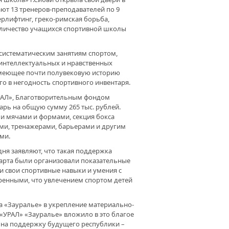
ают 13 тренеров-преподавателей по 9
уерлифтинг, греко-римская борьба,
ШЕ ДЕЛО – ПОМОЧЬ». О РАБОТЕ
ЛОСЕРДИЯ»
оличество учащихся спортивной школы
систематическим занятиям спортом,
ЛЕЙНЫЙ ТУРФЕСТ. УФИМСКИЙ
 интеллектуальных и нравственных
ЕТ ВЕТЕРАНОВ ПРОВЕЛ
ЕВНОВАНИЯ НА ПРИРОДЕ
 имеющее почти полувековую историю
 в негодность спортивного инвентаря.
РАЛ», Благотворительным фондом
ОЗМОЖНОГО НЕТ. «ФАКЕЛ» ЭТО
рь на общую сумму 265 тыс. рублей.
АЗЫВАЕТ
ми мячами и формами, секция бокса
ми, тренажерами, барьерами и другим
ми.
ЫЛЬЯ МОЕЙ МЕЧТЫ». ОБЩЕСТВО
АЛИДОВ ОРГАНИЗОВАЛО
ня заявляют, что такая поддержка
ЗДНИК ДЛЯ ДЕТЕЙ
марта были организовали показательные
 свои спортивные навыки и умения с
ренными, что увлечением спортом детей
ЛОСТЬ КРАСИВА ПО-СВОЕМУ.
МСКИЙ ГОРОДСКОЙ СОВЕТ
а «Зауралье» в укрепление материально-
ЕРАНОВ ПРОВЕЛ ОЧЕРЕДНОЕ
ОПРИЯТИЕ
«УРАЛ» «Зауралье» вложило в это благое
ая на поддержку будущего республики –