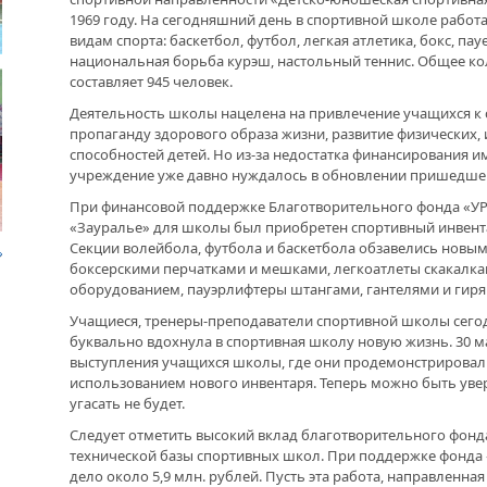
1969 году. На сегодняшний день в спортивной школе работ
видам спорта: баскетбол, футбол, легкая атлетика, бокс, па
«НА
ДРУЖБА НЕ СЛАБЕЕТ. СОСТОЯЛАСЬ
«МИ
ВСТРЕЧА ДВУХ РУКОВОДИТЕЛЕЙ
национальная борьба курэш, настольный теннис. Общее к
составляет 945 человек.
В ДОМЕ СВОЕМ. ОБ УНИКАЛЬНОЙ
Деятельность школы нацелена на привлечение учащихся к 
ЮБИ
ЖИЛИЩНОЙ ПРОГРАММЕ
пропаганду здорового образа жизни, развитие физических,
СОВ
СОР
способностей детей. Но из-за недостатка финансирования
учреждение уже давно нуждалось в обновлении пришедшего
ВНОВЬ О КАРИМЕ ХАКИМОВЕ. ИМЯ
При финансовой поддержке Благотворительного фонда «У
СОВЕТСКОГО ДИПЛОМАТА ОБЪЕДИНЯЕТ
НЕВ
ДВА ГОСУДАРСТВА
«Зауралье» для школы был приобретен спортивный инвента
ДОК
Секции волейбола, футбола и баскетбола обзавелись новы
боксерскими перчатками и мешками, легкоатлеты скакалка
ДО ГЛУБИНЫ ДУШИ. ФИЛЬМЫ БУЛАТА
оборудованием, пауэрлифтеры штангами, гантелями и гиря
«КР
ЮСУПОВА ПОКАЗАЛИ В КАЗАХСТАНЕ
ИНВ
Учащиеся, тренеры-преподаватели спортивной школы сегод
ПРА
буквально вдохнула в спортивная школу новую жизнь. 30 
выступления учащихся школы, где они продемонстрировали
ЛЮБОЙ КОГДА-ТО ПОСТАРЕЕТ.
ИНТЕРВЬЮ С ГЛАВРЕДОМ ГАЗЕТЫ
использованием нового инвентаря. Теперь можно быть уве
«ВЕТЕРАН БАШКОРТОСТАНА»
ЗРЕ
угасать не будет.
УФИ
Следует отметить высокий вклад благотворительного фонд
ВЕТ
МЕР
технической базы спортивных школ. При поддержке фонда 
МЕМОРИАЛ СОБРАЛ СОСЛУЖИВЦЕВ. УФА
дело около 5,9 млн. рублей. Пусть эта работа, направленн