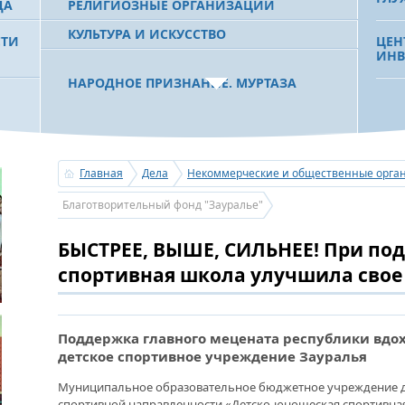
ДА
РЕЛИГИОЗНЫЕ ОРГАНИЗАЦИИ
КУЛЬТУРА И ИСКУССТВО
СТИ
ЦЕН
ИНВ
НАРОДНОЕ ПРИЗНАНИЕ. МУРТАЗА
РАХИМОВ СТАЛ ОДНИМ ИЗ
 РБ
ПОБЕДИТЕЛЕЙ ПРОЕКТОВ «АТАЙСАЛ» И
«РЕ
«ЗЕМЛЯКИ»
РАН
СОВ
КОН
Главная
Дела
Некоммерческие и общественные орга
С ПРАЗДНИКОМ УРАЗА-БАЙРАМ!
Благотворительный фонд "Зауралье"
ПОЗДРАВЛЕНИЕ ПЕРВОГО ПРЕЗИДЕНТА
ДВЕ
БАШКОРТОСТАНА, ПРЕДСЕДАТЕЛЯ
ЧЕМ
БЫСТРЕЕ, ВЫШЕ, СИЛЬНЕЕ! При по
СОВЕТА БЛАГОТВОРИТЕЛЬНОГО ФОНДА
НА 
«УРАЛ» М.Г.РАХИМОВА
БАШ
спортивная школа улучшила свое
ЗНА
УСЕРГАН. ИЗДАН XХХV ТОМ «ИСТОРИИ
Поддержка главного мецената республики вдо
БАШКИРСКИХ РОДОВ»
детское спортивное учреждение Зауралья
ВНО
ВЕТ
ОГОНЬ - СУДЬЯ БЕСПЕЧНОСТИ ЛЮДЕЙ.
Муниципальное образовательное бюджетное учреждение 
ГОР
ПОЖАРОВ МЕНЬШЕ НЕ СТАНОВИТСЯ
спортивной направленности «Детско-юношеская спортивная