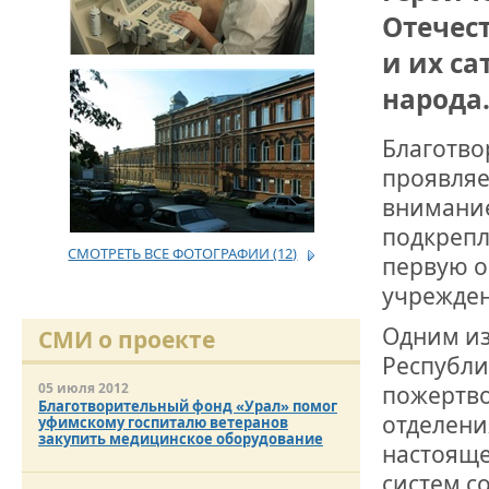
Отечес
ДРУЖБА НЕ 
и их с
ВСТРЕЧА Д
народа
В ДОМЕ СВ
ЖИЛИЩНОЙ
Благотво
проявляе
ВНОВЬ О К
внимание
СОВЕТСКОГ
ДВА ГОСУД
подкрепл
СМОТРЕТЬ ВСЕ ФОТОГРАФИИ
(12)
первую о
ДО ГЛУБИН
учрежден
ЮСУПОВА П
Одним из
СМИ о проекте
Республи
ЛЮБОЙ КОГ
ИНТЕРВЬЮ 
05 июля 2012
пожертво
«ВЕТЕРАН 
Благотворительный фонд «Урал» помог
отделени
уфимскому госпиталю ветеранов
закупить медицинское оборудование
настояще
МЕМОРИАЛ 
систем с