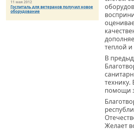
ОТМЕТИЛА 
11 мая 2012
оборудов
ОБРАЗОВАН
Госпиталь для ветеранов получил новое
РОССИИ
оборудование
восприни
оценивае
качестве
дополняе
теплой и
В предыд
Благотво
санитарн
технику.
помощи з
Благотво
республи
Отечеств
Желает в