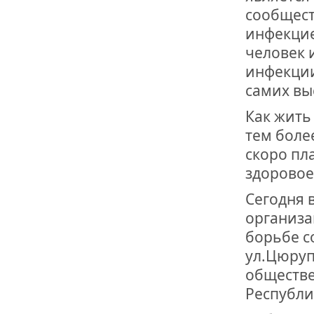
ОТМЕТИЛА 
сообщест
ОБРАЗОВАН
РОССИИ
инфекцие
человек 
инфекции
самих вы
Как жить
тем боле
скоро пл
здоровое
Сегодня 
организа
борьбе с
ул.Цюруп
обществе
Республик