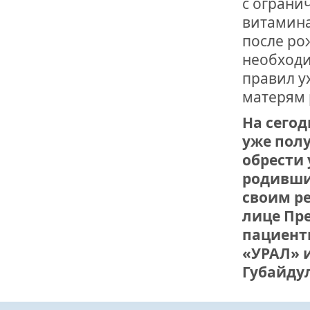
с ограни
витамина
после ро
необход
правил у
матерям 
На сего
уже пол
обрести 
родивши
своим р
лице Пр
пациент
«УРАЛ» 
Губайду