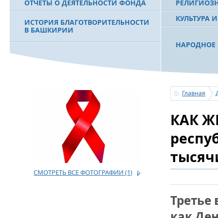
ОТЧЕТЫ О ДЕЯТЕЛЬНОСТИ ФОНДА
РЕЛИГИОЗ
КУЛЬТУРА 
ИСТОРИЯ БЛАГОТВОРИТЕЛЬНОСТИ
В БАШКИРИИ
НАРОДНОЕ 
РАХИМОВ С
ФИЛЬМ О ПЕРВОМ ПРЕЗИДЕНТЕ РБ
ПОБЕДИТЕЛ
МУРТАЗЕ РАХИМОВЕ
«ЗЕМЛЯКИ
Главная
С ПРАЗДНИ
КАК Ж
ПОЗДРАВЛЕ
БАШКОРТОС
СОВЕТА БЛ
респуб
«УРАЛ» М.
тысяч
СМОТРЕТЬ ВСЕ ФОТОГРАФИИ
(1)
УСЕРГАН. 
БАШКИРСК
Третье 
ОГОНЬ - С
как Ден
ПОЖАРОВ М