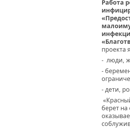
Работа р
инфицир
«Предос
малоиму
инфекци
«Благот
проекта 
- люди, 
- берем
ограниче
- дети, 
«Красный
берет на
оказывае
соблужи