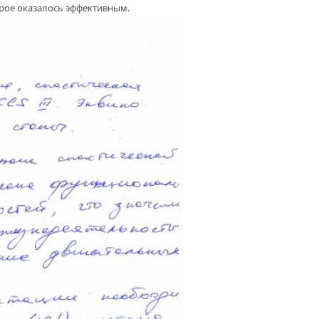
рое оказалось эффективным.
АЖИВАЯ ЖИЗНИ. ИНОГДА
ОЧЬ – ЗНАЧИТ СПАСТИ
ОРАТОРИЯ СЦИНТИГРАФИИ:
П II. КЛИНИКА БГМУ
ДОЛЖАЕТ РАСШИРЯТЬ
МОЖНОСТИ ЛЕЧЕНИЯ
ЕЛЕНИЯ
 ИЗЛЕЧИ́М.
ГОТВОРИТЕЛЬНЫЙ ФОНД
АЛ» ПРОДОЛЖАЕТ
ДЕРЖИВАТЬ МЕДИЦИНСКИЕ
ЕЖДЕНИЯ РЕСПУБЛИКИ