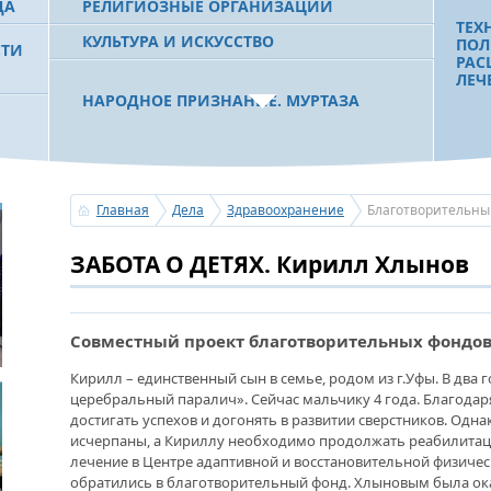
ДА
РЕЛИГИОЗНЫЕ ОРГАНИЗАЦИИ
ТЕХ
КУЛЬТУРА И ИСКУССТВО
ПОЛ
СТИ
РАС
ЛЕЧ
НАРОДНОЕ ПРИЗНАНИЕ. МУРТАЗА
РАХИМОВ СТАЛ ОДНИМ ИЗ
 РБ
ПОБЕДИТЕЛЕЙ ПРОЕКТОВ «АТАЙСАЛ» И
«ЗЕМЛЯКИ»
ЧТО
БОЛ
ПОМ
Главная
Дела
Здравоохранение
Благотворительны
ВОЗ
ПАЦ
С ПРАЗДНИКОМ УРАЗА-БАЙРАМ!
ЗАБОТА О ДЕТЯХ. Кирилл Хлынов
ПОЗДРАВЛЕНИЕ ПЕРВОГО ПРЕЗИДЕНТА
БАШКОРТОСТАНА, ПРЕДСЕДАТЕЛЯ
СОВЕТА БЛАГОТВОРИТЕЛЬНОГО ФОНДА
«УРАЛ» М.Г.РАХИМОВА
ДИА
НУЖ
Совместный проект благотворительных фондов
Кирилл – единственный сын в семье, родом из г.Уфы. В два 
УСЕРГАН. ИЗДАН XХХV ТОМ «ИСТОРИИ
церебральный паралич». Сейчас мальчику 4 года. Благодар
БАШКИРСКИХ РОДОВ»
«НА
достигать успехов и догонять в развитии сверстников. Одн
НЕЛ
исчерпаны, а Кириллу необходимо продолжать реабилитац
ГОС
лечение в Центре адаптивной и восстановительной физичес
ОГОНЬ - СУДЬЯ БЕСПЕЧНОСТИ ЛЮДЕЙ.
ПОЗ
ПОЖАРОВ МЕНЬШЕ НЕ СТАНОВИТСЯ
обратились в благотворительный фонд. Хлыновым была ок
ТРУ