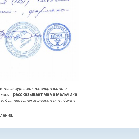
ИКЛИНИКА № 44 Г.УФЫ.
ГОТВОРИТЕЛЬНЫЙ ФОНД
АЛ» ПРОДОЛЖАЕТ
ДЕРЖИВАТЬ МЕДИЦИНСКИЕ
ЕЖДЕНИЯ РЕСПУБЛИКИ
ЕДИТЬ БОЛЕЗНЬ. В РЕСПУБЛИКЕ
ВИТСЯ НОВАЯ ЛАБОРАТОРИЯ
НТИГРАФИИ
е, после курса микрополяризации и
илось
, -
рассказывает мама мальчика
ий. Сын перестал жаловаться на боли в
ления.