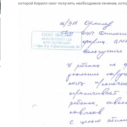
которой Кирилл смог получить необходимое лечение, кото
ДРУЖБА НЕ СЛАБЕЕТ. СОСТОЯЛАСЬ
ВСТРЕЧА ДВУХ РУКОВОДИТЕЛЕЙ
НАЛ
ПОМ
В ДОМЕ СВОЕМ. ОБ УНИКАЛЬНОЙ
ЖИЛИЩНОЙ ПРОГРАММЕ
ЛАБ
ЭТА
ВНОВЬ О КАРИМЕ ХАКИМОВЕ. ИМЯ
ПРО
СОВЕТСКОГО ДИПЛОМАТА ОБЪЕДИНЯЕТ
ВОЗ
ДВА ГОСУДАРСТВА
НАС
ДО ГЛУБИНЫ ДУШИ. ФИЛЬМЫ БУЛАТА
ЮСУПОВА ПОКАЗАЛИ В КАЗАХСТАНЕ
РАК
БЛА
ЛЮБОЙ КОГДА-ТО ПОСТАРЕЕТ.
«УР
ИНТЕРВЬЮ С ГЛАВРЕДОМ ГАЗЕТЫ
ПОД
«ВЕТЕРАН БАШКОРТОСТАНА»
УЧР
МЕМОРИАЛ СОБРАЛ СОСЛУЖИВЦЕВ. УФА