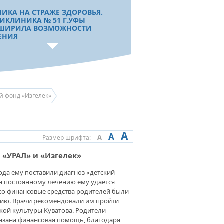
НИКА НА СТРАЖЕ ЗДОРОВЬЯ.
ИКЛИНИКА № 51 Г.УФЫ
ШИРИЛА ВОЗМОЖНОСТИ
ЕНИЯ
БЫ ЛЮДИ НЕ УМИРАЛИ.
ЬНИЦА СКОРОЙ МЕДИЦИНСКОЙ
ОЩИ РАСШИРЯЕТ
й фонд «Изгелек»
МОЖНОСТИ ЛЕЧЕНИЯ
ИЕНТОВ
A
A
A
Размер шрифта:
ГНОЗ НЕ ПРИГОВОР. В ЛЕЧЕНИЕ
НО ВЕРИТЬ И НЕ ОТКЛАДЫВАТЬ
 «УРАЛ» и «Изгелек»
года ему поставили диагноз «детский
я постоянному лечению ему удается
М ДОРОГИ ЭТИ ПОЗАБЫТЬ
ако финансовые средства родителей были
ЬЗЯ». В РЕСПУБЛИКАНСКОМ
ию. Врачи рекомендовали им пройти
ПИТАЛЕ ВЕТЕРАНОВ ВОЙН
кой культуры Куватова. Родители
ДРАВИЛИ ФРОНТОВИКОВ И
азана финансовая помощь, благодаря
ЖЕНИКОВ ТЫЛА