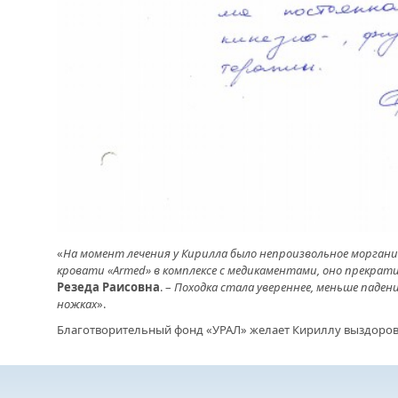
ОТМЕТИЛА 101-Ю ГОДОВЩИНУ
ПОЛ
ОБРАЗОВАНИЯ ПОГРАНИЧНЫХ ВОЙСК
БЛА
РОССИИ
«УР
ПОД
УЧР
УПР
ПОЯ
СЦИ
«
На момент лечения у Кирилла было непроизвольное моргани
кровати «Armed» в комплексе с медикаментами, оно прекрат
Резеда Раисовна
. –
Походка стала увереннее, меньше паден
ножках
».
Благотворительный фонд «УРАЛ» желает Кириллу выздоров