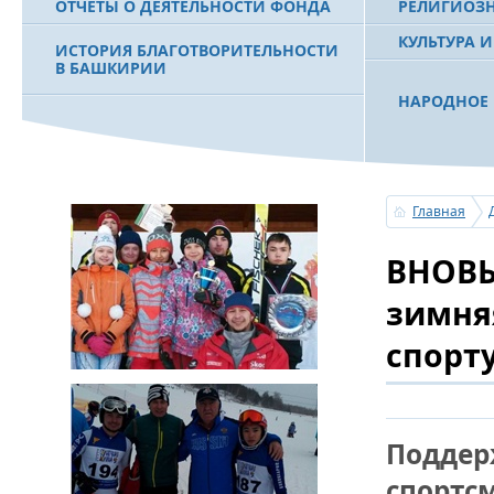
ОТЧЕТЫ О ДЕЯТЕЛЬНОСТИ ФОНДА
РЕЛИГИОЗ
КУЛЬТУРА 
ИСТОРИЯ БЛАГОТВОРИТЕЛЬНОСТИ
В БАШКИРИИ
НАРОДНОЕ 
РАХИМОВ С
ФИЛЬМ О ПЕРВОМ ПРЕЗИДЕНТЕ РБ
ПОБЕДИТЕЛ
МУРТАЗЕ РАХИМОВЕ
«ЗЕМЛЯКИ
Главная
С ПРАЗДНИ
ВНОВЬ
ПОЗДРАВЛЕ
БАШКОРТОС
СОВЕТА БЛ
зимня
«УРАЛ» М.
спорт
УСЕРГАН. 
БАШКИРСК
Поддер
ОГОНЬ - С
спортс
ПОЖАРОВ М