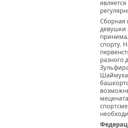
является
регулярн
Cборная 
девушки 
принимал
спорту. 
первенст
разного 
Зульфира
Шаймухам
башкорто
возможны
мецената
спортсме
необход
Федерац